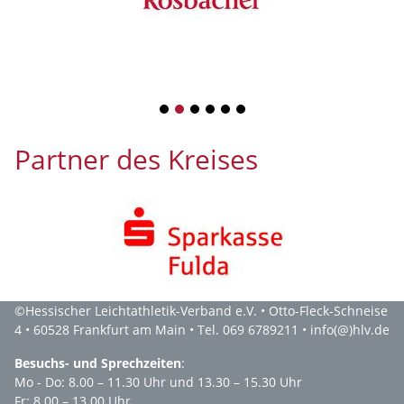
1
2
3
4
5
6
Partner des Kreises
©
Hessischer Leichtathletik-Verband e.V.
• Otto-Fleck-Schneise
4 • 60528 Frankfurt am Main • Tel. 069 6789211 •
info(@)hlv.de
Besuchs- und Sprechzeiten
:
Mo - Do: 8.00 – 11.30 Uhr und 13.30 – 15.30 Uhr
Fr: 8.00 – 13.00 Uhr