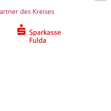
1
2
3
4
5
6
artner des Kreises