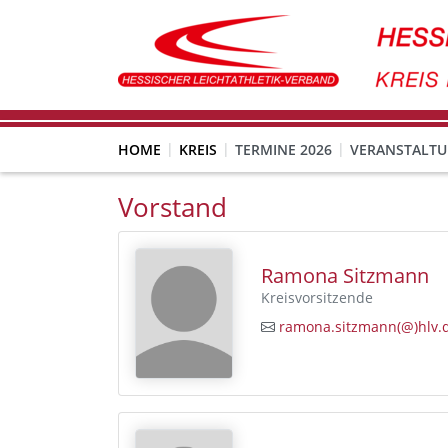
HOME
KREIS
TERMINE 2026
VERANSTALT
Meldungen von U12-Athleten ohne Startpass über LA.Net
Vorstand
Ramona Sitzmann
Kreisvorsitzende
ramona.sitzmann(@)hlv.