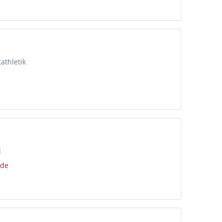
athletik
d
.de