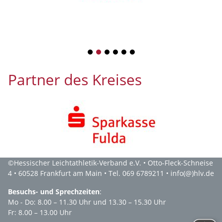
1
2
3
4
5
6
Partner des Kreises
©
Hessischer Leichtathletik-Verband e.V.
• Otto-Fleck-Schneise
4 • 60528 Frankfurt am Main • Tel. 069 6789211 •
info(@)hlv.de
Besuchs- und Sprechzeiten
:
Mo - Do: 8.00 – 11.30 Uhr und 13.30 – 15.30 Uhr
Fr: 8.00 – 13.00 Uhr