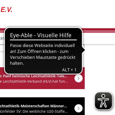
EXTRAS
8.2026 ==> 4. Grand-Prix, Aktive – U10 ==> Hilders 29.08.2026 ==> 
Team Hessen: Fünf heimische Leichtathletik-Talente für U16-Verbändekampf Bayern-Hessen-Württemberg ausgewählt
Der Hessische Leichtathletik-Verband (HLV) hat fünf Nachwuchsathleten offiziell für das „Team…
Deutsche Leichtathletik-Meisterschaften Männer/Frauen in Wattenscheid – 3 x 800m-Staffel der WJU20 der StG Hünfeld-Baunatal-Friedrichstein so schnell wie noch nie
Bericht des Hünfelder SV: Die weibliche U20-Staffel der Startgemeinschaft…