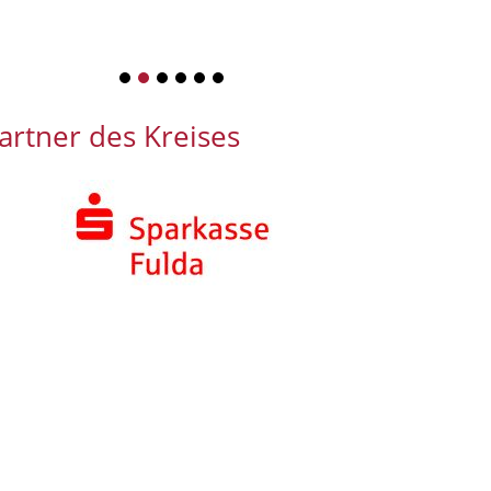
1
2
3
4
5
6
artner des Kreises