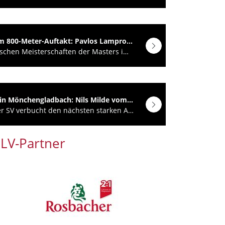
Nach starkem 800-Meter-Auftakt: Pavlos Lampropoulos wird zweifacher Top-15-Finisher bei der DM
Bei den Deutschen Meisterschaften der Masters im traditionsreichen Grenzlandstadion in…
Masters-DM in Mönchengladbach: Nils Milde vom Hünfelder SV nutzt 1.500m als WM-Härtetest
Der Hünfelder SV verbucht den nächsten starken Auftritt auf nationaler Ebene. M50-Topläufer Nils…
LV-Partner