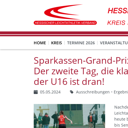
HOME
KREIS
TERMINE 2026
VERANSTALT
Meldungen von U12-Athleten ohne Startpass über LA.Net
Sparkassen-Grand-Prix
Der zweite Tag, die kl
der U16 ist dran!
05.05.2024
Ausschreibungen
Ergebn
Nachde
Leicht
heute b
bis Sen