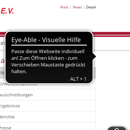
Kreis
News
Detail
EXTRAS
achrichten Filter
Filter zurücksetzen
Kinderleichtathletik
Ausschreibungen
Ergebnisse
Berichte
Presse